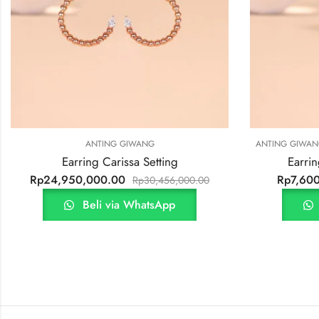
,
ANTING GIWANG
SPECIAL OFFER! DISKON HARI INI
Earring Clover Small Setting
Rp
7,600,000.00
.00
Rp
9,300,000.00
Beli via WhatsApp