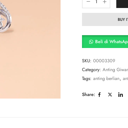
BUY 
Beli di WhatsA
SKU:
00003309
Category:
Anting Giwa
Tags:
anting berlian
,
an
Share: