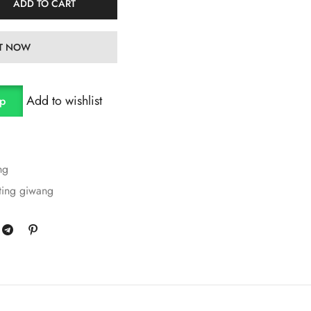
ADD TO CART
IT NOW
Add to wishlist
pp
ng
ting giwang