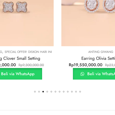
ANTING GIWANG
ANTIN
Earring Olivia Setting
Earring Gi
Rp
19,550,000.00
Rp
32,700,000.
Rp
23,870,000.00
Beli via WhatsApp
Beli v