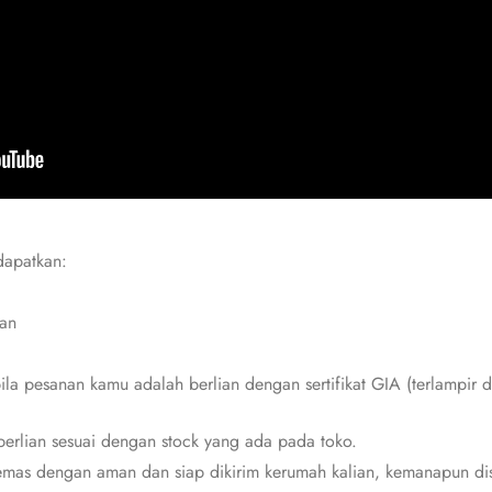
dapatkan:
ian
bila pesanan kamu adalah berlian dengan sertifikat GIA (terlampir d
erlian sesuai dengan stock yang ada pada toko.
mas dengan aman dan siap dikirim kerumah kalian, kemanapun dis