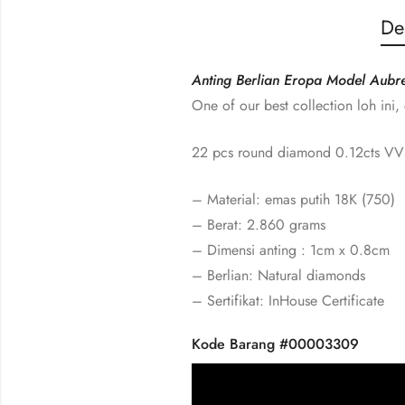
De
Anting Berlian Eropa Model Aubre
One of our best collection loh ini,
22 pcs round diamond 0.12cts VVS
– Material: emas putih 18K (750)
– Berat: 2.860 grams
– Dimensi anting : 1cm x 0.8cm
– Berlian: Natural diamonds
– Sertifikat: InHouse Certificate
Kode Barang #00003309