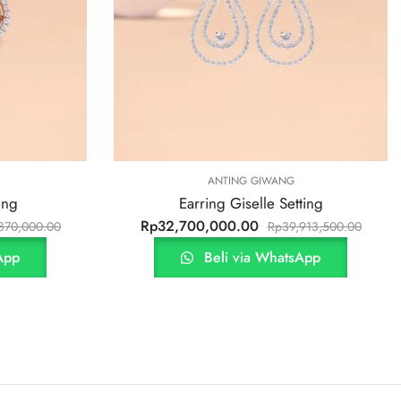
G GIWANG
ANTING GIWANG
selle Setting
Earring Esperanza Dangling Sett
00
Rp
41,850,000.00
Rp
39,913,500.00
Rp
51,072,500
ia WhatsApp
Beli via WhatsApp