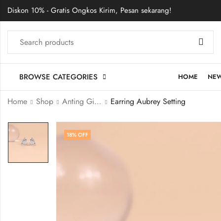
Diskon 10% - Gratis Ongkos Kirim, Pesan sekarang!
BROWSE CATEGORIES
HOME
NE
Home
Shop
Anting Giwang
Earring Aubrey Setting
18
% OFF