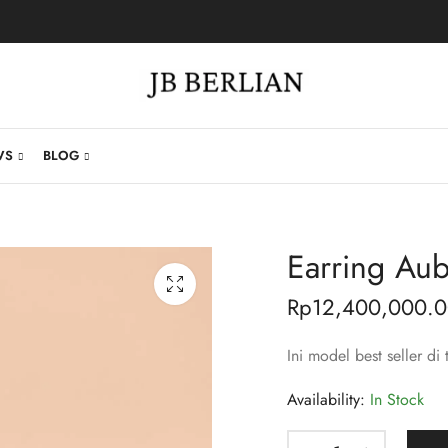
WS
BLOG
Earring Aub
Rp
12,400,000.
Ini model best seller di 
Availability:
In Stock