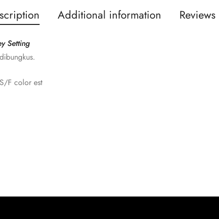
scription
Additional information
Reviews 
y Setting
 dibungkus.
/F color est