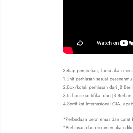
Setiap pembelian, kamu akan men
1.Unit perhiasan sesuai pesananmu
2.Box/kotak perhiasan dari JB Berl
3.In house sertifikat dari JB Berlian
4.Sertifikat Internasional GIA, apa
*Perbedaan berat emas dan carat b
*Perhiasan dan dokumen akan dike