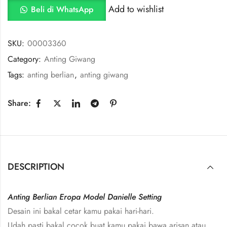
Add to wishlist
Beli di WhatsApp
SKU:
00003360
Category:
Anting Giwang
Tags:
anting berlian
,
anting giwang
Share:
DESCRIPTION
Anting Berlian Eropa Model Danielle Setting
Desain ini bakal cetar kamu pakai hari-hari.
Udah pasti bakal cocok buat kamu pakai bawa arisan atau