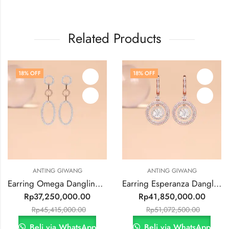
Related Products
18
% OFF
18
% OFF
ANTING GIWANG
ANTING GIWANG
Earring Omega Dangling Setting
Earring Esperanza Dangling Setting
Rp
37,250,000.00
Rp
41,850,000.00
Rp
45,415,000.00
Rp
51,072,500.00
Beli via WhatsApp
Beli via WhatsApp