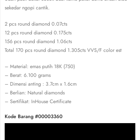
sekedar ngopi cantik.
2 pcs round diamond 0.07cts
12 pcs round diamond 0.175cts
156 pcs round diamond 1.06cts
Total 170 pcs round diamond 1.305cts VVS/F color est
– Material: emas putih 18K (750)
– Berat: 6.100 grams
– Dimensi anting : 3.7cm x 1.6cm
– Berlian: Natural diamonds
– Sertifikat: InHouse Certificate
Kode Barang #00003360