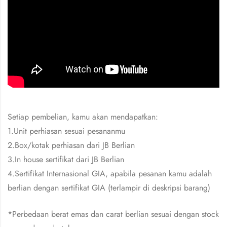
Setiap pembelian, kamu akan mendapatkan:
1.Unit perhiasan sesuai pesananmu
2.Box/kotak perhiasan dari JB Berlian
3.In house sertifikat dari JB Berlian
4.Sertifikat Internasional GIA, apabila pesanan kamu adalah
berlian dengan sertifikat GIA (terlampir di deskripsi barang)
*Perbedaan berat emas dan carat berlian sesuai dengan stock