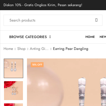
Diskon 10% - Gratis Ongkos Kirim, Pesan sekarang!
BROWSE CATEGORIES
HOME
NE
Home
Shop
Anting Giwang
Earring Pear Dangling
18
% OFF