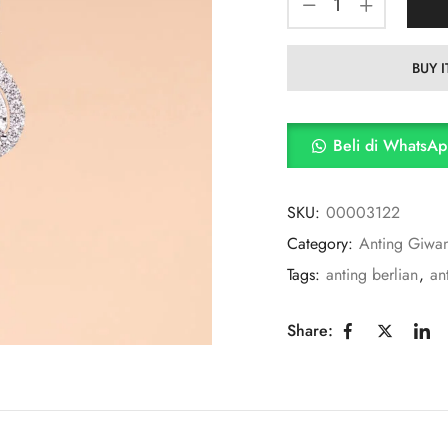
BUY 
Beli di WhatsA
SKU:
00003122
Category:
Anting Giwa
Tags:
anting berlian
,
an
Share: