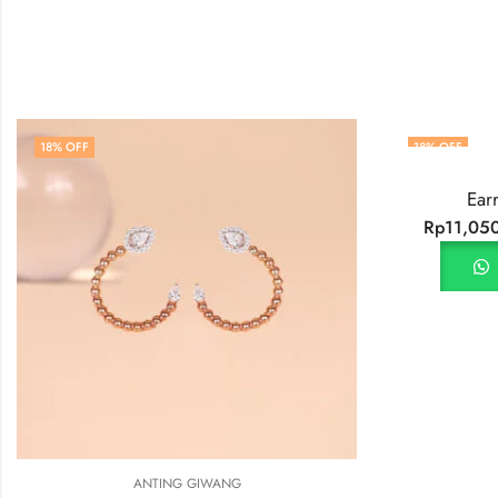
18
% OFF
ANTING GIWANG
Earring Triangle Setting
Rp
11,050,000.00
Rp
13,485,000.00
Beli via WhatsApp