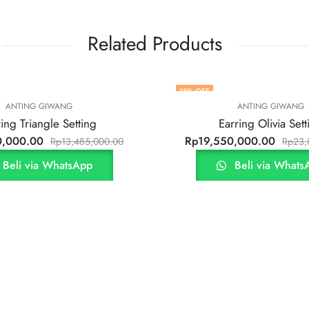
Related Products
18
% OFF
18
% OFF
ANTING GIWANG
Earring Olivia Setting
Rp
19,550,000.00
Rp
23,870,000.00
Beli via WhatsApp