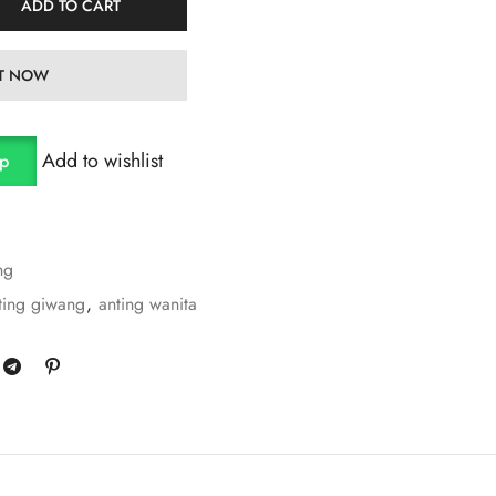
ADD TO CART
IT NOW
Add to wishlist
pp
ng
ting giwang
,
anting wanita