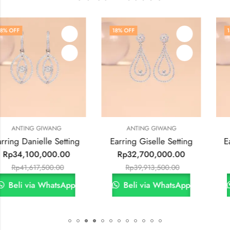
18
% OFF
18
% OFF
ANTING GIWANG
ANTING GIWANG
tting
Earring Giselle Setting
Earring Sabrina Se
00
Rp
32,700,000.00
Rp
22,550,000.
0
Rp
39,913,500.00
Rp
27,512,500.0
sApp
Beli via WhatsApp
Beli via What