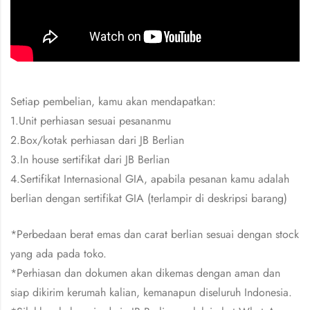
Setiap pembelian, kamu akan mendapatkan:
1.Unit perhiasan sesuai pesananmu
2.Box/kotak perhiasan dari JB Berlian
3.In house sertifikat dari JB Berlian
4.Sertifikat Internasional GIA, apabila pesanan kamu adalah
berlian dengan sertifikat GIA (terlampir di deskripsi barang)
*Perbedaan berat emas dan carat berlian sesuai dengan stock
yang ada pada toko.
*Perhiasan dan dokumen akan dikemas dengan aman dan
siap dikirim kerumah kalian, kemanapun diseluruh Indonesia.