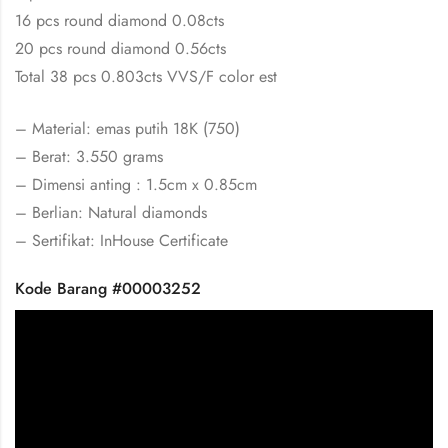
16 pcs round diamond 0.08cts
20 pcs round diamond 0.56cts
Total 38 pcs 0.803cts VVS/F color est
– Material: emas putih 18K (750)
– Berat: 3.550 grams
– Dimensi anting : 1.5cm x 0.85cm
– Berlian: Natural diamonds
– Sertifikat: InHouse Certificate
Kode Barang #00003252