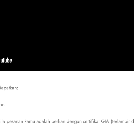
dapatkan:
ian
bila pesanan kamu adalah berlian dengan sertifikat GIA (terlampir d