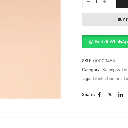
BUY 
Beli di WhatsA
SKU:
00003455
Category:
Kalung & Lio
Tags:
Liontin berlian
,
Li
Share: