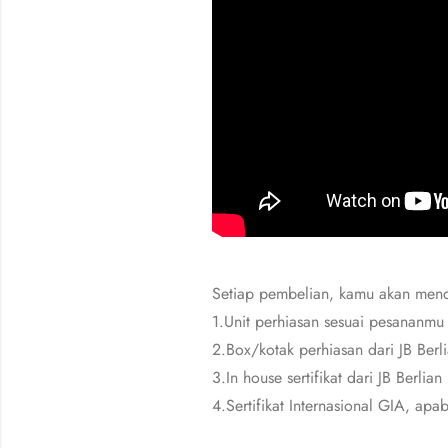
Setiap pembelian, kamu akan men
1.Unit perhiasan sesuai pesananmu
2.Box/kotak perhiasan dari JB Berl
3.In house sertifikat dari JB Berlian
4.Sertifikat Internasional GIA, apa