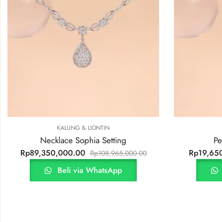
KALUNG & LIONTIN
ng
Pendant Pear Setting
Rp
19,650,000.00
5,000.00
Rp
23,947,500.00
p
Beli via WhatsApp