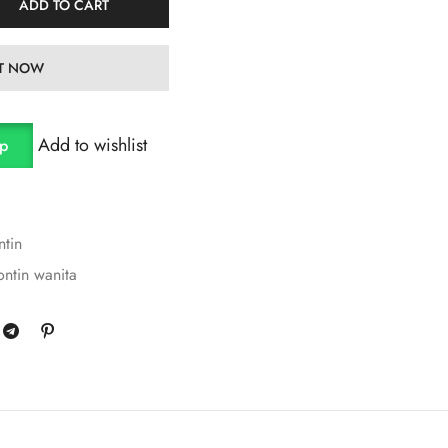
ADD TO CART
IT NOW
Add to wishlist
pp
ntin
ontin wanita