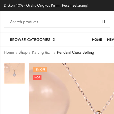
Diskon 10% - Gratis Ongkos Kirim, Pesan sekarang!
BROWSE CATEGORIES
HOME
NE
Home
Shop
Kalung & Liontin
Pendant Ciara Setting
18
% OFF
HOT