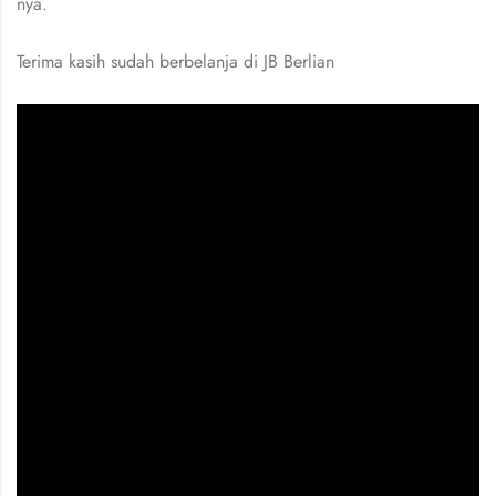
nya.
Terima kasih sudah berbelanja di JB Berlian