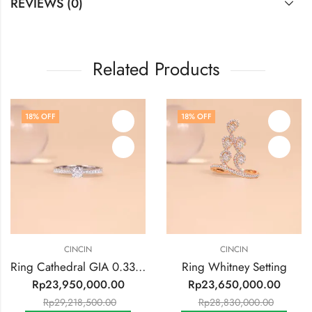
REVIEWS (0)
Related Products
18
% OFF
18
% OFF
CINCIN
CINCIN
Ring Cathedral GIA 0.33ct VVS2/F Collor
Ring Whitney Setting
Rp
23,950,000.00
Rp
23,650,000.00
Rp
29,218,500.00
Rp
28,830,000.00