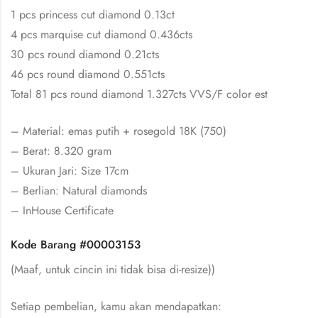
1 pcs princess cut diamond 0.13ct
4 pcs marquise cut diamond 0.436cts
30 pcs round diamond 0.21cts
46 pcs round diamond 0.551cts
Total 81 pcs round diamond 1.327cts VVS/F color est
– Material: emas putih + rosegold 18K (750)
– Berat: 8.320 gram
– Ukuran Jari: Size 17cm
– Berlian: Natural diamonds
– InHouse Certificate
Kode Barang #00003153
(Maaf, untuk cincin ini tidak bisa di-resize))
Setiap pembelian, kamu akan mendapatkan: