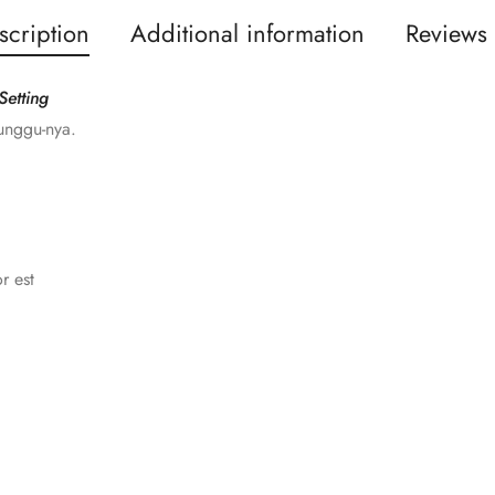
scription
Additional information
Reviews 
Setting
unggu-nya.
r est