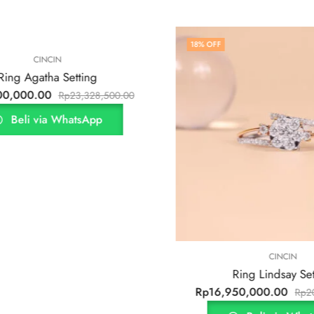
18
% OFF
ing
328,500.00
App
CINCIN
Ring Lindsay Setting
Rp
16,950,000.00
Rp
20,692,500.00