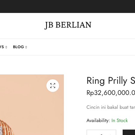
WS
BLOG
Ring Prilly 
Rp
32,600,000.
Cincin ini bakal buat t
Availability:
In Stock