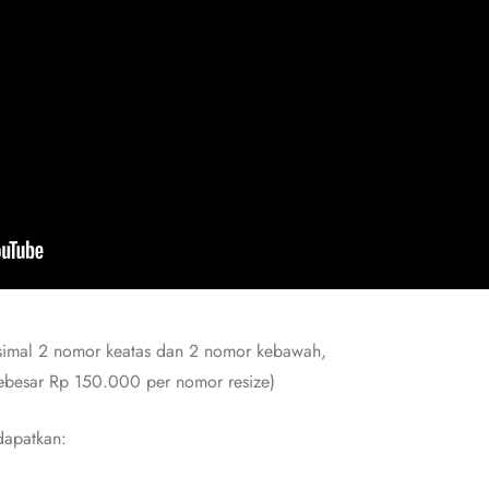
maksimal 2 nomor keatas dan 2 nomor kebawah,
sebesar Rp 150.000 per nomor resize)
dapatkan: