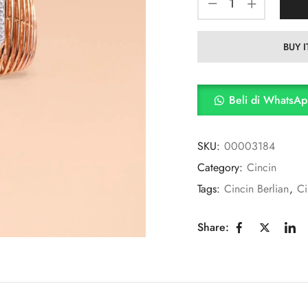
BUY 
Beli di WhatsA
SKU:
00003184
Category:
Cincin
Tags:
Cincin Berlian
,
Ci
Share: