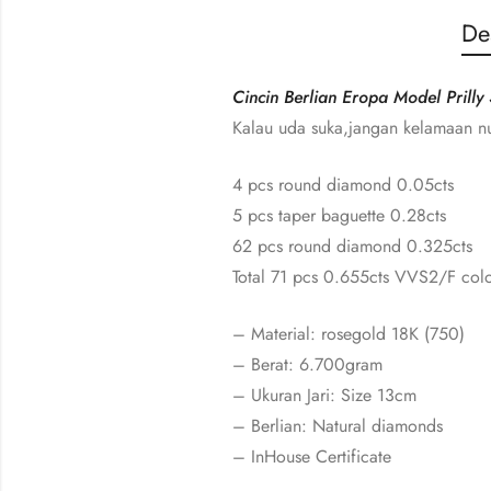
De
Cincin Berlian Eropa Model Prilly 
Kalau uda suka,jangan kelamaan n
4 pcs round diamond 0.05cts
5 pcs taper baguette 0.28cts
62 pcs round diamond 0.325cts
Total 71 pcs 0.655cts VVS2/F colo
– Material: rosegold 18K (750)
– Berat: 6.700gram
– Ukuran Jari: Size 13cm
– Berlian: Natural diamonds
– InHouse Certificate