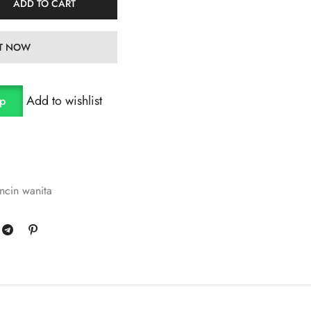
ADD TO CART
IT NOW
Add to wishlist
pp
ncin wanita