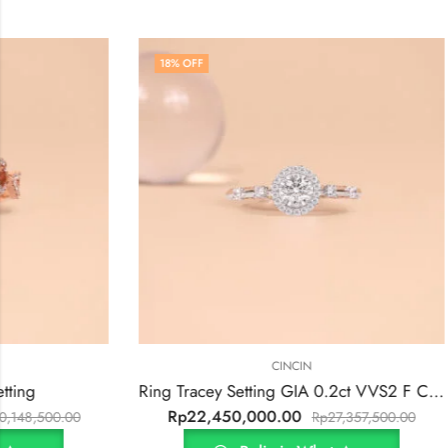
18
% OFF
18
% OFF
CINCIN
Ring Tracey Setting GIA 0.2ct VVS2 F Color
Rp
22,450,000.00
Rp
19,10
Rp
27,357,500.00