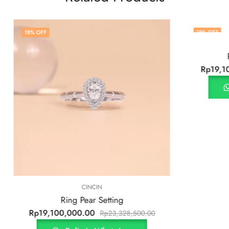
18
% OFF
CINCIN
Ring Agatha Sett
Rp
19,100,000.00
Rp
23,
Beli via Whats
CINCIN
Ring Pear Setting
0,000.00
Rp
23,328,500.00