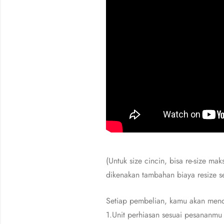
(Untuk size cincin, bisa re-size 
dikenakan tambahan biaya resize 
Setiap pembelian, kamu akan men
1.Unit perhiasan sesuai pesananmu