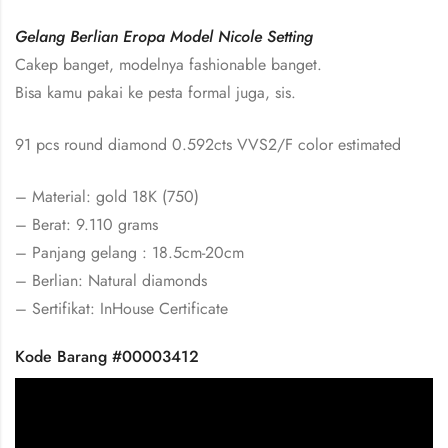
Gelang Berlian Eropa Model Nicole Setting
Cakep banget, modelnya fashionable banget.
Bisa kamu pakai ke pesta formal juga, sis.
91 pcs round diamond 0.592cts VVS2/F color estimated
– Material: gold 18K (750)
– Berat: 9.110 grams
– Panjang gelang : 18.5cm-20cm
– Berlian: Natural diamonds
– Sertifikat: InHouse Certificate
Kode Barang #00003412