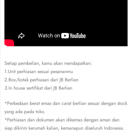
Setiap pembelian, kamu akan mendapatkan:
1.Unit perhiasan sesuai pesananmu
2.Box/kotak perhiasan dari JB Berlian
3.In house sertifikat dari JB Berlian
*Perbedaan berat emas dan carat berlian sesuai dengan stock
yang ada pada toko.
*Perhiasan dan dokumen akan dikemas dengan aman dan
siap dikirim kerumah kalian, kemanapun diseluruh Indonesia.