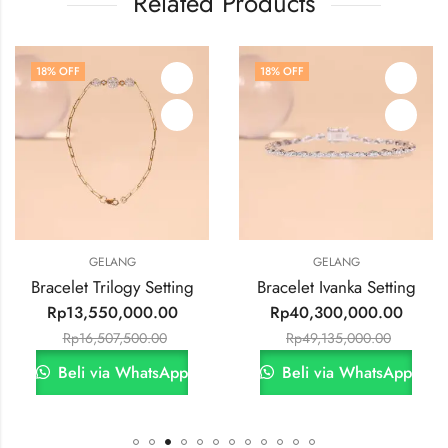
Related Products
18
% OFF
18
% OFF
GELANG
GELANG
Bracelet Trilogy Setting
Bracelet Ivanka Setting
Rp
13,550,000.00
Rp
40,300,000.00
Rp
16,507,500.00
Rp
49,135,000.00
Beli via WhatsApp
Beli via WhatsApp