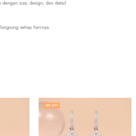
dengan size, design, dan detail
angsung setiap hari-nya.
18
% OFF
HOT