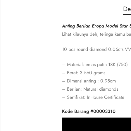
De
Anting Berlian Eropa Model Star S
Lihat kilaunya deh, telinga kamu b
10 pcs round diamond 0.06cts VV
– Material: emas putih 18K (750)
– Berat: 3.560 grams
– Dimensi anting : 0.95cm
– Berlian: Natural diamonds
– Sertifikat: InHouse Certificate
Kode Barang #00003310