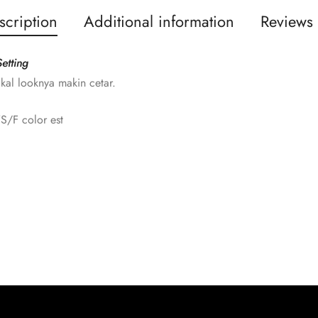
scription
Additional information
Reviews 
etting
akal looknya makin cetar.
S/F color est