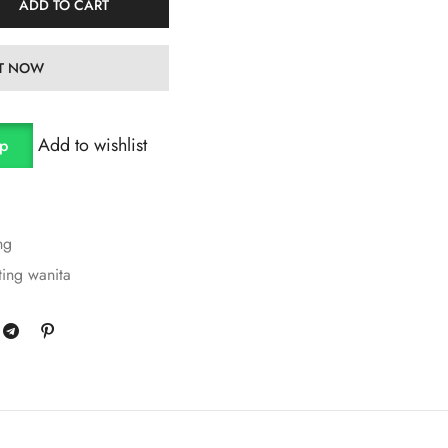
ADD TO CART
IT NOW
Add to wishlist
pp
ng
ting wanita