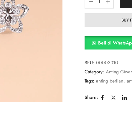
BUY 
Beli di WhatsA
SKU:
00003310
Category:
Anting Giwa
Tags:
anting berlian
,
an
Share: