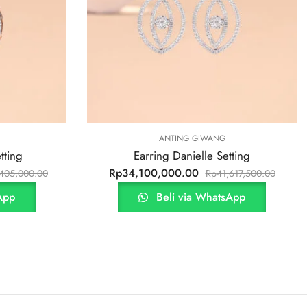
,
G GIWANG
ANTING GIWANG
SPECIAL OFFER! DISKON 
nielle Setting
Earring Clover Small Setting
.00
Rp
7,600,000.00
Rp
41,617,500.00
Rp
9,300,000.
via WhatsApp
Beli via WhatsApp