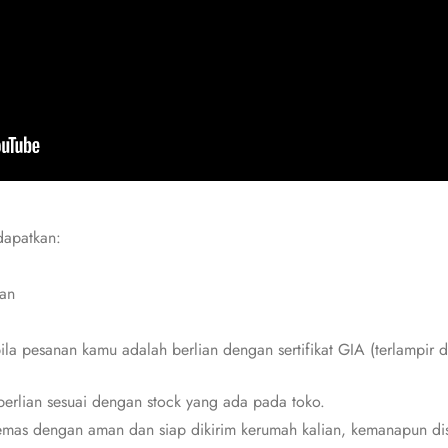
dapatkan:
ian
bila pesanan kamu adalah berlian dengan sertifikat GIA (terlampir d
erlian sesuai dengan stock yang ada pada toko.
mas dengan aman dan siap dikirim kerumah kalian, kemanapun dis