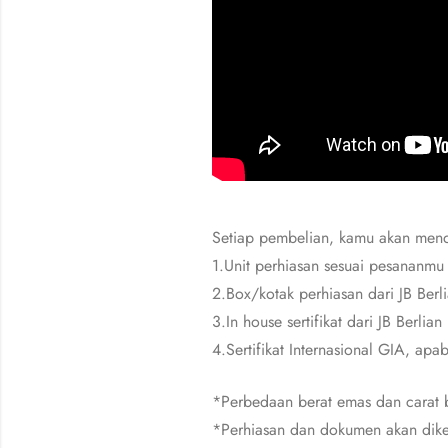
Setiap pembelian, kamu akan men
1.Unit perhiasan sesuai pesananmu
2.Box/kotak perhiasan dari JB Berl
3.In house sertifikat dari JB Berlian
4.Sertifikat Internasional GIA, apa
*Perbedaan berat emas dan carat b
*Perhiasan dan dokumen akan dike