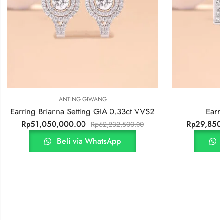
ANTING GIWANG
ct VVS2
Earring Princess Setting
Rp
29,850,000.00
0.00
Rp
36,425,000.00
Beli via WhatsApp