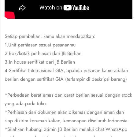
Setiap pembelian, kamu akan mendapatkan:
1.Unit perhiasan sesuai pesananmu
2.Box/kotak perhiasan dari JB Berlian
3.In house sertifikat dari JB Berlian
4.Sertifikat Internasional GIA, apabila pesanan kamu adalah
berlian dengan sertifikat GIA (terlampir di deskripsi barang)
*Perbedaan berat emas dan carat berlian sesuai dengan stock
yang ada pada toko.
*Perhiasan dan dokumen akan dikemas dengan aman dan
siap dikirim kerumah kalian, kemanapun diseluruh Indonesia.
*Silahkan hubungi admin JB Berlian melalui chat WhatsApp