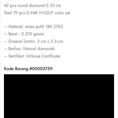
42 pcs round diamond 0.33 cts
Total 79 pcs 0.948 VVS2/F color est
– Material: emas putih 18K (750)
– Berat : 3.370 grams
– Dimensi liontin: 3 cm x 2.5 cm
– Berlian: Natural diamonds
– Sertifikat: InHouse Certificate
Kode Barang #00003759