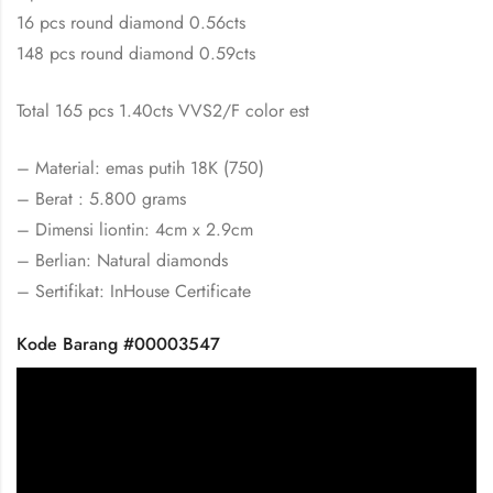
16 pcs round diamond 0.56cts
148 pcs round diamond 0.59cts
Total 165 pcs 1.40cts VVS2/F color est
– Material: emas putih 18K (750)
– Berat : 5.800 grams
– Dimensi liontin: 4cm x 2.9cm
– Berlian: Natural diamonds
– Sertifikat: InHouse Certificate
Kode Barang #00003547