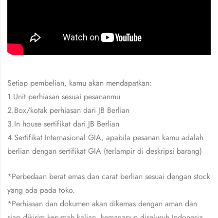
Setiap pembelian, kamu akan mendapatkan:
1.Unit perhiasan sesuai pesananmu
2.Box/kotak perhiasan dari JB Berlian
3.In house sertifikat dari JB Berlian
4.Sertifikat Internasional GIA, apabila pesanan kamu adalah
berlian dengan sertifikat GIA (terlampir di deskripsi barang)
*Perbedaan berat emas dan carat berlian sesuai dengan stock
yang ada pada toko.
*Perhiasan dan dokumen akan dikemas dengan aman dan
siap dikirim kerumah kalian, kemanapun diseluruh Indonesia.