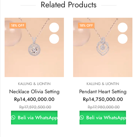
Related Products
% OFF
18
% OFF
18
KALUNG & LIONTIN
KALUNG & LIONTIN
cklace Olivia Setting
Pendant Heart Setting
Ne
Rp
14,400,000.00
Rp
14,750,000.00
Rp
17,592,500.00
Rp
17,980,000.00
Beli via WhatsApp
Beli via WhatsApp