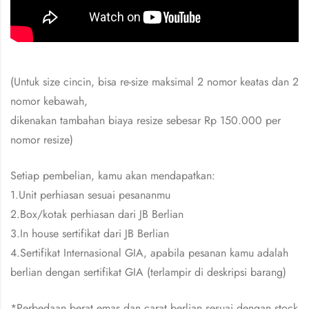
(Untuk size cincin, bisa re-size maksimal 2 nomor keatas dan 2
nomor kebawah,
dikenakan tambahan biaya resize sebesar Rp 150.000 per
nomor resize)
Setiap pembelian, kamu akan mendapatkan:
1.Unit perhiasan sesuai pesananmu
2.Box/kotak perhiasan dari JB Berlian
3.In house sertifikat dari JB Berlian
4.Sertifikat Internasional GIA, apabila pesanan kamu adalah
berlian dengan sertifikat GIA (terlampir di deskripsi barang)
*Perbedaan berat emas dan carat berlian sesuai dengan stock