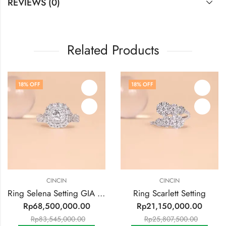
REVIEWS (0)
Related Products
8
% OFF
18
% OFF
1
CINCIN
CINCIN
Ring Selena Setting GIA 0.5ct VVS1 F color
Ring Scarlett Setting
Rp
68,500,000.00
Rp
21,150,000.00
Rp
83,545,000.00
Rp
25,807,500.00