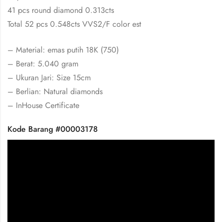
41 pcs round diamond 0.313cts
Total 52 pcs 0.548cts VVS2/F color est
– Material: emas putih 18K (750)
– Berat: 5.040 gram
– Ukuran Jari: Size 15cm
– Berlian: Natural diamonds
– InHouse Certificate
Kode Barang #00003178